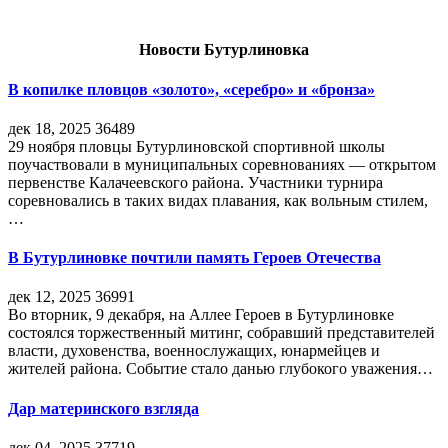
Новости Бутурлиновка
В копилке пловцов «золото», «серебро» и «бронза»
дек 18, 2025
36489
29 ноября пловцы Бутурлиновской спортивной школы
поучаствовали в муниципальных соревнованиях — открытом
первенстве Калачеевского района. Участники турнира
соревновались в таких видах плавания, как вольным стилем,
…
В Бутурлиновке почтили память Героев Отечества
дек 12, 2025
36991
Во вторник, 9 декабря, на Аллее Героев в Бутурлиновке
состоялся торжественный митинг, собравший представителей
власти, духовенства, военнослужащих, юнармейцев и
жителей района. Событие стало данью глубокого уважения…
Дар материнского взгляда
дек 04, 2025
37719