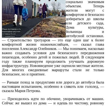
социально значимым
объектам. Теперь
жители могут с
комфортом и безопасно
добираться до школы
или детского сада,
Дома культуры,
больницы и
автобусной остановки.
— Строительство тротуаров — это еще один шаг к более
комфортной жизни нижнекисляйцев, — сказал глава
поселения Александр Олейников. — Мы понимаем, насколько
важно создавать условия для безопасного передвижения
пешеходов, особенно детей и пожилых людей. В следующем
году также планируем продолжить улучшать дорожную
инфраструктуру. Нововведение уже оценили местные жители.
Для многих ежедневные маршруты стали не только
безопаснее, но и приятнее.
— Раньше поход за продуктами или дорога до автобуса была
настоящим испытанием, особенно в слякоть или гололед, —
сказала Мария Петрова.
— Приходилось идти по обочине, уворачиваясь от машин.
Сейчас же вышел из дома — и идешь по чистому, ровному