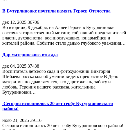
В Бутурлиновке почтили память Героев Отечества
дек 12, 2025
36706
Во вторник, 9 декабря, на Аллее Героев в Бутурлиновке
состоялся торжественный митинг, собравший представителей
власти, духовенства, военнослужащих, юнармейцев и
жителей района. Событие стало данью глубокого уважения…
Дар материнского взгляда
дек 04, 2025
37438
Воспитатель детского сада и фотохудожник Виктория
Шибаева рассказала об умении видеть прекрасное В День
матери мы поздравляем тех, кто дарит жизнь, заботу и
любовь. Героиня нашего рассказа, жительница
Бутурлиновки…
Сегодня исполнилось 20 лет гербу Бутурлиновского
района!
нояб 21, 2025
39116
Сегодня исполнилось 20 лет гербу Бутурлиновского района!