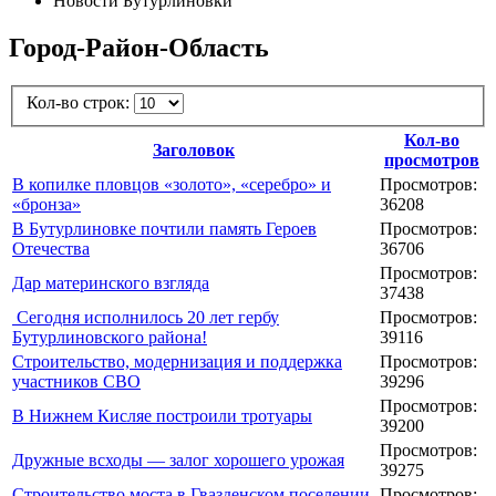
Новости Бутурлиновки
Город-Район-Область
Кол-во строк:
Кол-во
Заголовок
просмотров
В копилке пловцов «золото», «серебро» и
Просмотров:
«бронза»
36208
В Бутурлиновке почтили память Героев
Просмотров:
Отечества
36706
Просмотров:
Дар материнского взгляда
37438
Сегодня исполнилось 20 лет гербу
Просмотров:
Бутурлиновского района!
39116
Строительство, модернизация и поддержка
Просмотров:
участников СВО
39296
Просмотров:
В Нижнем Кисляе построили тротуары
39200
Просмотров:
Дружные всходы — залог хорошего урожая
39275
Строительство моста в Гвазденском поселении
Просмотров: