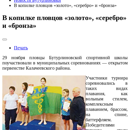
Новости Бутурлиновки
В копилке пловцов «золото», «серебро» и «бронза»
В копилке пловцов «золото», «серебро»
и «бронза»
Печать
29 ноября пловцы Бутурлиновской спортивной школы
поучаствовали в муниципальных соревнованиях — открытом
первенстве Калачеевского района.
Участники турнира
соревновались в
таких видах
плавания, как
вольным стилем,
комплексным
плаванием, брассом,
на спине,
баттерфляем.
Победителями