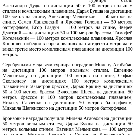
турнира стали
Александра Дудка на дистанции 50 и 100 метров вольным
стилем и комплексным плаванием, Дарья Букша на дистанции
100 метов на спине, Александр Мельников — 50 метров на
спине, Семен Лапковский и Ярослав Головин — 50 метров
баттерфляем, Егор Гладун — 100 метров на спине, Зверев
Дмитрий — на дистанциях 50 и 100 метров брассом, Тимофей
Котелевский — 100 метров комплексным плаванием. Ярослав
Коноплев победил в соревнованиях на пятидесяти метровке и
занял третье место комплексным плаванием на дистанции 100
метров.
Серебряными медалями турнира наградили Милену Агабабян
на дистанции 100 метров вольным стилем, Евгению
Мельникову на дистанции 100 метров на спине, Софью
Скользневу на дистанциях 100 метров комплексным
плаванием и 50 метров брассом, Дарью Еркину на дистанциях
50 и 100 метров брасом, Вячеслава Швеца на дистанции 50
метров брассом и 100 метров комплексным плаванием,
Никиту Савченко на дистанции 50 метров баттерфляем,
Михаила Шапенского на дистанции 50 метров баттерфляем.
Бронзовые награды получили Милена Агабабян на дистанции
50 метров вольным стилем, Дарья Букша на дистанции 50
метров вольным стилем, Евгения Мельникова — 100 метров
на спине. Михаил Терский и Святослав Карчевский на