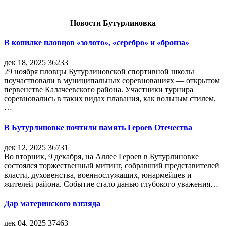
Новости Бутурлиновка
В копилке пловцов «золото», «серебро» и «бронза»
дек 18, 2025
36233
29 ноября пловцы Бутурлиновской спортивной школы
поучаствовали в муниципальных соревнованиях — открытом
первенстве Калачеевского района. Участники турнира
соревновались в таких видах плавания, как вольным стилем,
…
В Бутурлиновке почтили память Героев Отечества
дек 12, 2025
36731
Во вторник, 9 декабря, на Аллее Героев в Бутурлиновке
состоялся торжественный митинг, собравший представителей
власти, духовенства, военнослужащих, юнармейцев и
жителей района. Событие стало данью глубокого уважения…
Дар материнского взгляда
дек 04, 2025
37463