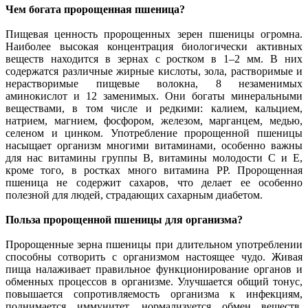
Чем богата пророщенная пшеница?
Пищевая ценность пророщенных зерен пшеницы огромна.
Наиболее высокая концентрация биологически активных
веществ находится в зернах с ростком в 1–2 мм. В них
содержатся различные жирные кислоты, зола, растворимые и
нерастворимые пищевые волокна, 8 незаменимых
аминокислот и 12 заменимых. Они богаты минеральными
веществами, в том числе и редкими: калием, кальцием,
натрием, магнием, фосфором, железом, марганцем, медью,
селеном и цинком. Употребление пророщенной пшеницы
насыщает организм многими витаминами, особенно важны
для нас витамины группы B, витамины молодости C и E,
кроме того, в ростках много витамина PP. Пророщенная
пшеница не содержит сахаров, что делает ее особенно
полезной для людей, страдающих сахарным диабетом.
Польза пророщенной пшеницы для организма?
Пророщенные зерна пшеницы при длительном употреблении
способны сотворить с организмом настоящее чудо. Живая
пища налаживает правильное функционирование органов и
обменных процессов в организме. Улучшается общий тонус,
повышается сопротивляемость организма к инфекциям,
поднимается иммунитет, нормализуется обмен веществ.