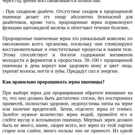
через год зрение восстанавливается полностью.
- При сахарном диабете. Отсутствие сахаров в пророщенной
пшенице делает эту пищу абсолютно безопасной для
диабетиков, кроме того, пророщенные зерна нормализуют
функцию щитовидной железы и облегчают течение болезни.
Пророщенные пшеничные зерна это уникальный комплекс по
омоложению всего организма, поскольку они стимулируют
восстановительные и очистительные процессы в нашем теле.
Этому способствует и богатое содержание витаминов
молодости и ферментов в проростках. 50–100 г пророщенной
пшеницы в день вернут вам здоровую кожу и цвет лица,
укрепят волосы, ногти и зубы. Придадут сил и энергии.
Как правильно проращивать зерна пшеницы?
При выборе зерна для проращивания обратите внимание на
то, что оно должно быть достаточно спелое, без посторонних
примесей, полностью здоровое, недопустимы пятна на зерне
или наличие вредителей. Затем, отделите зерна от плевел.
Залейте нужное количество зерна водой, промойте его и
слейте мусор и всплывшую пшеницу. Мертвых зерен должно
быть не много, иначе, скорее всего, все зерно из этой партии
старое или слабое, много пользы оно не принесет. Из одной