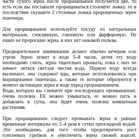
части сухого зерна после проращивания получается две, то
есть если вы поставили проращиваться столовую ложку, то в
последствие скушаете 2 столовые ложки пророщенных зерен
пшеницы.
Для проращивания используйте посуду из натуральных
материалов, стеклянную, глиняную или фарфоровую. Не
ешьте не проросшие зерна, в них нет никакой пользы.
Предварительное замачивание делают обычно вечером или
утром. Зерно лежит в воде 5–8 часов, затем эту воду
необходимо слить, зерна тщательно промыть, пока с них не
начнет литься светлая чистая вода. Первую воду всегда
выливают, она содержит яды, которые использовались при
выращивании пшеницы, а также те которые образуются в
момент активации зерна в воде перед проращиванием.
Вода, которую вы сливаете при последующих промываниях,
очень полезна. Ей можно умываться, ее можно пить и
добавлять в супы, она будет очень полезна комнатным
растениям.
При проращивании следует промывать зерна в равные
временные интервалы по 3–4 раза в сутки прохладной водой.
Это необходимо, для того чтобы предотвратить рост
плесневых грибков и обеспечить зерна свежей влагой.