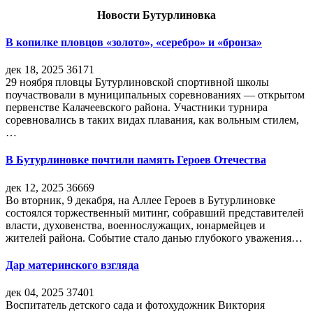
Новости Бутурлиновка
В копилке пловцов «золото», «серебро» и «бронза»
дек 18, 2025
36171
29 ноября пловцы Бутурлиновской спортивной школы
поучаствовали в муниципальных соревнованиях — открытом
первенстве Калачеевского района. Участники турнира
соревновались в таких видах плавания, как вольным стилем,
…
В Бутурлиновке почтили память Героев Отечества
дек 12, 2025
36669
Во вторник, 9 декабря, на Аллее Героев в Бутурлиновке
состоялся торжественный митинг, собравший представителей
власти, духовенства, военнослужащих, юнармейцев и
жителей района. Событие стало данью глубокого уважения…
Дар материнского взгляда
дек 04, 2025
37401
Воспитатель детского сада и фотохудожник Виктория