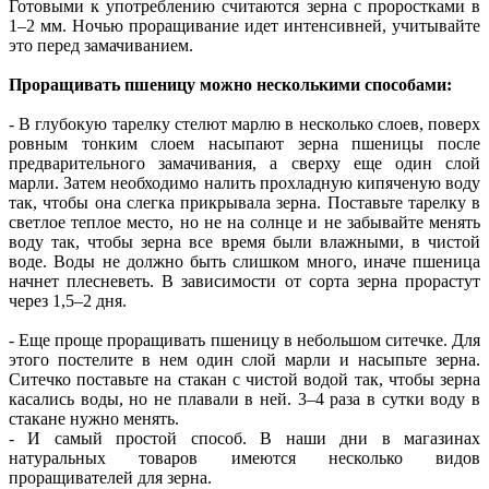
Готовыми к употреблению считаются зерна с проростками в
1–2 мм. Ночью проращивание идет интенсивней, учитывайте
это перед замачиванием.
Проращивать пшеницу можно несколькими способами:
- В глубокую тарелку стелют марлю в несколько слоев, поверх
ровным тонким слоем насыпают зерна пшеницы после
предварительного замачивания, а сверху еще один слой
марли. Затем необходимо налить прохладную кипяченую воду
так, чтобы она слегка прикрывала зерна. Поставьте тарелку в
светлое теплое место, но не на солнце и не забывайте менять
воду так, чтобы зерна все время были влажными, в чистой
воде. Воды не должно быть слишком много, иначе пшеница
начнет плесневеть. В зависимости от сорта зерна прорастут
через 1,5–2 дня.
- Еще проще проращивать пшеницу в небольшом ситечке. Для
этого постелите в нем один слой марли и насыпьте зерна.
Ситечко поставьте на стакан с чистой водой так, чтобы зерна
касались воды, но не плавали в ней. 3–4 раза в сутки воду в
стакане нужно менять.
- И самый простой способ. В наши дни в магазинах
натуральных товаров имеются несколько видов
проращивателей для зерна.