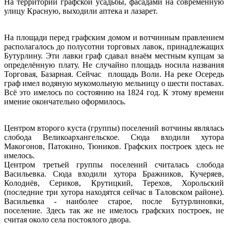
На территории графской усадьбы, фасадами на современную
улицу Красную, выходили аптека и лазарет.
На площади перед графским домом и вотчинным правлением
располагалось до полусотни торговых лавок, принадлежащих
Бутурлину. Эти лавки граф сдавал внаём местным купцам за
определённую плату. Не случайно площадь носила названия
Торговая, Базарная. Сейчас площадь Воли. На реке Осередь
граф имел водяную мукомольную мельницу о шести поставах.
Всё это имелось по состоянию на 1824 год. К этому времени
имение окончательно оформилось.
Центром второго куста (группы) поселений вотчины являлась
слобода Великоархангельское. Сюда входили хутора
Макогонов, Патокино, Тюников. Графских построек здесь не
имелось.
Центром третьей группы поселений считалась слобода
Васильевка. Сюда входили хутора Бражников, Кучеряев,
Колодиёв, Сериков, Крутицкий, Терехов, Хорольский
(последние три хутора находятся сейчас в Таловском районе).
Васильевка - наиболее старое, после Бутурлиновки,
поселение. Здесь так же не имелось графских построек, не
считая около села постоялого двора.