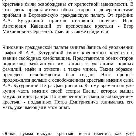
крестьяне были освобождены от крепостной зависимости. В
этот день представители обеих сторон с доверенностями
прибыли в Воронежскую гражданскую палату. От графини
А.А. Бутурлиной приехал отставной поручик Иван
Антонович Кавецкий, от крепостных крестьян - Егор
Михайлович Сергеенко. Имелись также свидетели.
Чиновник гражданской палаты зачитал Запись об увольнении
графиней А.А. Бутурлиной своих крепостных крестьян в
звании свободных хлебопашцев. Представители обеих сторон
подписали зачитанную им запись с указанием полных
фамилий, имён и отчеств, а также чинов. Таким образом,
прецедент освобождения был создан. Этот процесс
продолжился дольше с освобождением крестьян имения сына
А.А. Бутурлиной Петра Дмитриевича. К тому времени он уже
купил часть имения своей сестры Елены, которая вышла
замуж за иностранца. По доверенности сына освобождением
крестьян - подданных Петра Дмитриевича занималась его
мать, уже имеющая в этом опыт.
Общая сумма выкупа крестьян всего имения, как уже