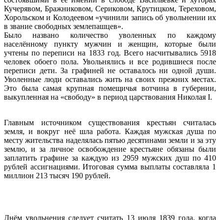
Кучерявом, Бражниковом, Сериковом, Крутицком, Тереховом,
Хорольском и Колодеевом «учинили запись об увольнении их
в звание свободных землепашцев».
Было названо количество уволенных по каждому
населённому пункту мужчин и женщин, которые были
учтены по переписи на 1833 год. Всего насчитывались 5918
человек обоего пола. Увольнялись и все родившиеся после
переписи дети. За графиней не оставалось ни одной души.
Уволенные люди оставались жить на своих прежних местах.
Это была самая крупная помещичья вотчина в губернии,
выкупленная на «свободу» в период царствования Николая I.
Главным источником существования крестьян считалась
земля, и вокруг неё шла работа. Каждая мужская душа по
месту жительства наделялась пятью десятинами земли и за эту
землю, и за личное освобождение крестьяне обязаны были
заплатить графине за каждую из 2959 мужских душ по 410
рублей ассигнациями. Итоговая сумма выплаты составляла 1
миллион 213 тысяч 190 рублей.
Днём увольнения следует считать 13 июля 1839 года, когда