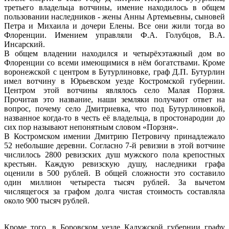
третьего владельца вотчины, имение находилось в общем
пользовании наследников - жены Анны Артемьевны, сыновей
Петра и Михаила и дочери Елены. Все они жили тогда во
Флоренции. Имением управляли Ф.А. Голубцов, В.А.
Инсарский.
В общем владении находился и четырёхэтажный дом во
Флоренции со всеми имеющимися в нём богатствами. Кроме
воронежской с центром в Бутурлиновке, граф Д.П. Бутурлин
имел вотчину в Юрьевском уезде Костромской губернии.
Центром этой вотчины являлось село Малая Порзня.
Прочитав это название, наши земляки получают ответ на
вопрос, почему село Дмитриевка, что под Бутурлиновкой,
названное когда-то в честь её владельца, в простонародии до
сих пор называют непонятным словом «Порзня».
В Костромском имении Дмитрию Петровичу принадлежало
52 небольшие деревни. Согласно 7-й ревизии в этой вотчине
числилось 2800 ревизских душ мужского пола крепостных
крестьян. Каждую ревизскую душу, наследники графа
оценили в 500 рублей. В общей сложности это составило
один миллион четыреста тысяч рублей. За вычетом
числящегося за графом долга чистая стоимость составляла
около 900 тысяч рублей.
Кроме того, в Боровском уезде Калужской губернии графу