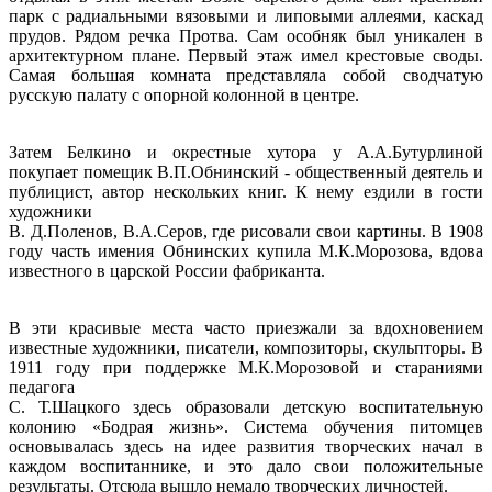
парк с радиальными вязовыми и липовыми аллеями, каскад
прудов. Рядом речка Протва. Сам особняк был уникален в
архитектурном плане. Первый этаж имел крестовые своды.
Самая большая комната представляла собой сводчатую
русскую палату с опорной колонной в центре.
Затем Белкино и окрестные хутора у А.А.Бутурлиной
покупает помещик В.П.Обнинский - общественный деятель и
публицист, автор нескольких книг. К нему ездили в гости
художники
B. Д.Поленов, В.А.Серов, где рисовали свои картины. В 1908
году часть имения Обнинских купила М.К.Морозова, вдова
известного в царской России фабриканта.
В эти красивые места часто приезжали за вдохновением
известные художники, писатели, композиторы, скульпторы. В
1911 году при поддержке М.К.Морозовой и стараниями
педагога
C. Т.Шацкого здесь образовали детскую воспитательную
колонию «Бодрая жизнь». Система обучения питомцев
основывалась здесь на идее развития творческих начал в
каждом воспитаннике, и это дало свои положительные
результаты. Отсюда вышло немало творческих личностей.