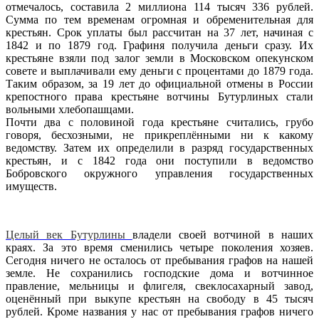
отмечалось, составила 2 миллиона 114 тысяч 336 рублей.
Сумма по тем временам огромная и обременительная для
крестьян. Срок уплаты был рассчитан на 37 лет, начиная с
1842 и по 1879 год. Графиня получила деньги сразу. Их
крестьяне взяли под залог земли в Московском опекунском
совете и выплачивали ему деньги с процентами до 1879 года.
Таким образом, за 19 лет до официальной отмены в России
крепостного права крестьяне вотчины Бутурлиных стали
вольными хлебопашцами.
Почти два с половиной года крестьяне считались, грубо
говоря, бесхозными, не прикреплёнными ни к какому
ведомству. Затем их определили в разряд государственных
крестьян, и с 1842 года они поступили в ведомство
Бобровского окружного управления государственных
имуществ.
Целый век Бутурлины
владели своей вотчиной в наших
краях. За это время сменились четыре поколения хозяев.
Сегодня ничего не осталось от пребывания графов на нашей
земле. Не сохранились господские дома и вотчинное
правление, мельницы и флигеля, свеклосахарный завод,
оценённый при выкупе крестьян на свободу в 45 тысяч
рублей. Кроме названия у нас от пребывания графов ничего