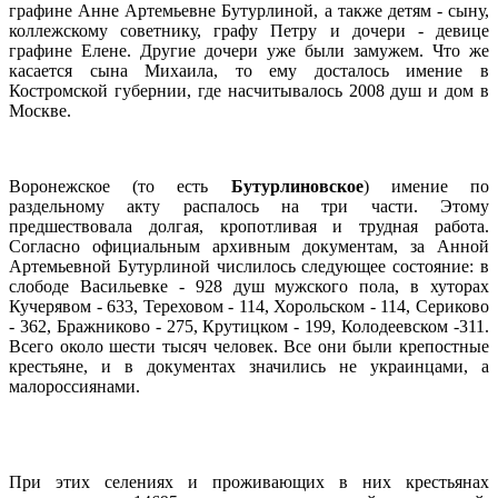
графине Анне Артемьевне Бутурлиной, а также детям - сыну,
коллежскому советнику, графу Петру и дочери - девице
графине Елене. Другие дочери уже были замужем. Что же
касается сына Михаила, то ему досталось имение в
Костромской губернии, где насчитывалось 2008 душ и дом в
Москве.
Воронежское (то есть
Бутурлиновское
) имение по
раздельному акту распалось на три части. Этому
предшествовала долгая, кропотливая и трудная работа.
Согласно официальным архивным документам, за Анной
Артемьевной Бутурлиной числилось следующее состояние: в
слободе Васильевке - 928 душ мужского пола, в хуторах
Кучерявом - 633, Тереховом - 114, Хорольском - 114, Сериково
- 362, Бражниково - 275, Крутицком - 199, Колодеевском -311.
Всего около шести тысяч человек. Все они были крепостные
крестьяне, и в документах значились не украинцами, а
малороссиянами.
При этих селениях и проживающих в них крестьянах