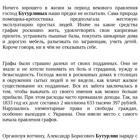
Ничего хорошего в жизни за период векового правления
господ
Бутурлиных
наши предки не испытали. Сама природа
помещика-крепостника предполагала жестокую
эксплуатацию простых людей. Иначе на какие средства
графам роскошно жить, удовлетворять свои капризные
прихоти, устраивать пышные балы, покупать шикарные дома
и дорогую мебель, разъезжать по заграницам, учить детей.
Короче говоря, ни в чём не отказывать себе.
Графы были страшно далеки от своих подданных. Они не
знали и не хотели понимать их боль и страдания, нужду и
безысходность. Господа жили в роскошных домах в столицах
в окружении сытых людей и не видели, как влачат жалкое
существование их подданные. Вся их забота заключалась в
том, чтобы выкачать из своего имения как можно больше
прибыли. При этом расходы часто превышали доходы. Так, на
1833 год их долг составил 2 миллиона 633 тысячи 397 рублей.
Нарушались элементарные права и свободы граждан,
особенно выходцев с Украины. Они имели место с самого
начала правления графов.
Организуя вотчину, Александр Борисович
Бутурлин
наряду с