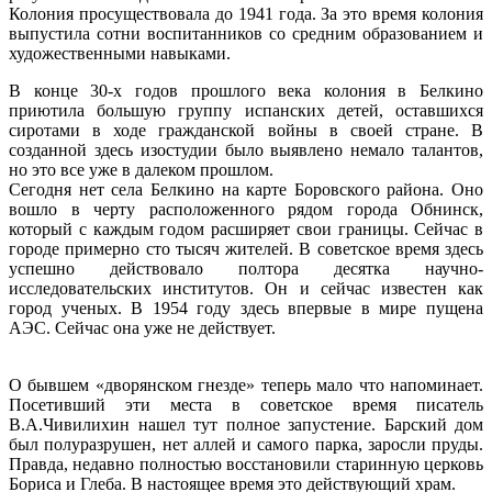
Колония просуществовала до 1941 года. За это время колония
выпустила сотни воспитанников со средним образованием и
художественными навыками.
В конце 30-х годов прошлого века колония в Белкино
приютила большую группу испанских детей, оставшихся
сиротами в ходе гражданской войны в своей стране. В
созданной здесь изостудии было выявлено немало талантов,
но это все уже в далеком прошлом.
Сегодня нет села Белкино на карте Боровского района. Оно
вошло в черту расположенного рядом города Обнинск,
который с каждым годом расширяет свои границы. Сейчас в
городе примерно сто тысяч жителей. В советское время здесь
успешно действовало полтора десятка научно-
исследовательских институтов. Он и сейчас известен как
город ученых. В 1954 году здесь впервые в мире пущена
АЭС. Сейчас она уже не действует.
О бывшем «дворянском гнезде» теперь мало что напоминает.
Посетивший эти места в советское время писатель
В.А.Чивилихин нашел тут полное запустение. Барский дом
был полуразрушен, нет аллей и самого парка, заросли пруды.
Правда, недавно полностью восстановили старинную церковь
Бориса и Глеба. В настоящее время это действующий храм.