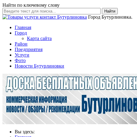
Найти по ключевому слову
Найти
Город Бутурлиновка.
Главная
Город
Карта сайта
Район
Предприятия
Услуги
Фото
Новости Бутурлиновки
Вы здесь: