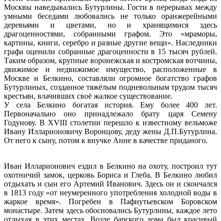
Москвы наведывались Бутурлины. Гости в перерывах между
умными беседами любовались не только оранжерейными
деревьями и цветами, но и хранящимися здесь
драгоценностями, собранными графом. Это «мраморы,
картины, книги, серебро и разные другие вещи». Наследники
графа оценили собранные драгоценности в 15 тысяч рублей.
Таким образом, крупные воронежская и костромская вотчины,
движимое и недвижимое имущество, расположенные в
Москве и Белкино, составляли огромное богатство графов
Бутурлиных, созданное тяжёлым подневольным трудом тысяч
крестьян, влачивших своё жалкое существование.
У села Белкино богатая история. Ему более 400 лет.
Первоначально оно принадлежало брату царя Семену
Годунову. В XVIII столетии перешло к известному вельможе
Ивану Илларионовичу Воронцову, деду жены Д.П.Бутурлина.
От него к сыну, потом к внучке Анне в качестве приданого.
Иван Илларионович ездил в Белкино на охоту, построил тут
охотничий замок, церковь Бориса и Глеба. В Белкино любил
отдыхать и сын его Артемий Иванович. Здесь он и скончался
в 1813 году «от неумеренного употребления холодной воды в
жаркое время». Погребен в Пафнутьевском Боровском
монастыре. Затем здесь обосновались Бутурлины, каждое лето
отдыхая в этих местах. Возле барского дома был красивый