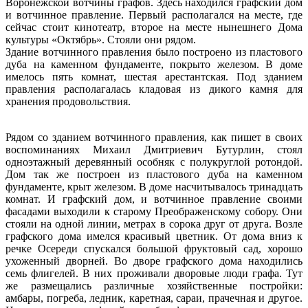
Воронежской вотчины графов. Здесь находился графский дом
и вотчинное правление. Первый располагался на месте, где
сейчас стоит кинотеатр, второе на месте нынешнего Дома
культуры «Октябрь». Стояли они рядом.
Здание вотчинного правления было построено из пластового
дуба на каменном фундаменте, покрыто железом. В доме
имелось пять комнат, шестая арестантская. Под зданием
правления располагалась кладовая из дикого камня для
хранения продовольствия.
Рядом со зданием вотчинного правления, как пишет в своих
воспоминаниях Михаил Дмитриевич Бутурлин, стоял
одноэтажный деревянный особняк с полукруглой ротондой.
Дом так же построен из пластового дуба на каменном
фундаменте, крыт железом. В доме насчитывалось тринадцать
комнат. И графский дом, и вотчинное правление своими
фасадами выходили к старому Преображенскому собору. Они
стояли на одной линии, метрах в сорока друг от друга. Возле
графского дома имелся красивый цветник. От дома вниз к
речке Осереди спускался большой фруктовый сад, хорошо
ухоженный дворней. Во дворе графского дома находились
семь флигелей. В них проживали дворовые люди графа. Тут
же размещались различные хозяйственные постройки:
амбары, погреба, ледник, каретная, сараи, прачечная и другое.