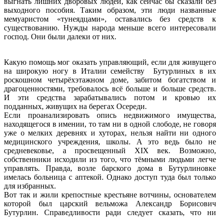
выгнать лишних дворовых людей, как сейчас бы сказали без
выходного пособия. Таким образом, эти люди названные
мемуаристом «тунеядцами», оставались без средств к
существованию. Нужды народа меньше всего интересовали
господ. Они были далеки от них.
Какую помощь мог оказать управляющий, если для живущего
на широкую ногу в Италии семейству Бутурлиных в их
роскошном четырёхэтажном доме, забитом богатством и
драгоценностями, требовалось всё больше и больше средств.
И эти средства зарабатывались потом и кровью их
подданных, живущих на берегах Осереди.
Если проанализировать опись недвижимого имущества,
находящегося в имении, то там ни в одной слободе, не говоря
уже о мелких деревнях и хуторах, нельзя найти ни одного
медицинского учреждения, школы. А это ведь было не
средневековье, а просвещенный XIX век. Возможно,
собственники исходили из того, что тёмными людьми легче
управлять. Правда, возле барского дома в Бутурлиновке
имелась больница с аптекой. Однако доступ туда был только
для избранных.
Вот так и жили крепостные крестьяне вотчины, основателем
которой был царский вельможа Александр Борисович
Бутурлин. Справедливости ради следует сказать, что ни