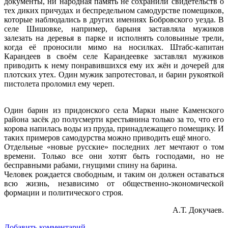
документы, ни народная память не сохранили свидетельств о
тех диких причудах и беспредельном самодурстве помещиков,
которые наблюдались в других имениях Бобровского уезда. В
селе Шишовке, например, барыня заставляла мужиков
залезать на деревья в парке и исполнять соловьиные трели,
когда её проносили мимо на носилках. Штабс-капитан
Карандеев в своём селе Карандеевке заставлял мужиков
приводить к нему понравившихся ему их жён и дочерей для
плотских утех. Один мужик запротестовал, и барин рукояткой
пистолета проломил ему череп.
Один барин из придонского села Марки ныне Каменского
района засёк до полусмерти крестьянина только за то, что его
корова напилась воды из пруда, принадлежащего помещику. И
таких примеров самодурства можно приводить ещё много.
Отдельные «новые русские» последних лет мечтают о том
времени. Только все они хотят быть господами, но не
бесправными рабами, гнущими спину на барина.
Человек рождается свободным, и таким он должен оставаться
всю жизнь, независимо от общественно-экономической
формации и политического строя.
А.Т. Докучаев.
Добавить комментарий