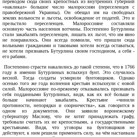
переводом сюда своих крепостных из внутренних губерний
«накликал» большое число малороссиян (переселенцев с
правобережной Украины). Он обещал им на свободных
землях вольности и льготы, освобождение от податей. Это и
прельстило переселенцев. Малороссияне составляли
основную часть населения вотчины. Постепенно Бутурлины
стали закабалять переселенцев, лишать их льгот, что им явно
не понравилось. Они всегда помнили, что пришли сюда
вольными гражданами и таковыми хотели всегда оставаться,
не хотели признавать Бутурлина своим господином, а себя -
его рабами.
Постепенно страсти накалились до такой степени, что в 1766
году в имении Бутурлиных вспыхнул бунт. Это случилось
весной. Тогда солдаты усмирили бунтовщиков. Однако
осенью того же года волнения крестьян вспыхнули с новой
силой. Малороссияне по-прежнему отказывались признавать
себя подданными Бутурлиных, видя, как их всё больше и
больше начинают закабалять. Крестьяне «чинили
противности, непорядки и озорничества», как говорится в
одном из документов. Они заявили воронежскому
губернатору Маслову, что не хотят принадлежать графу,
требовали считать их не крепостными, а государственными
крестьянами. Видя, что уговоры на бунтовщиков не
действуют, к ним решили применить силу, на чём настаивала