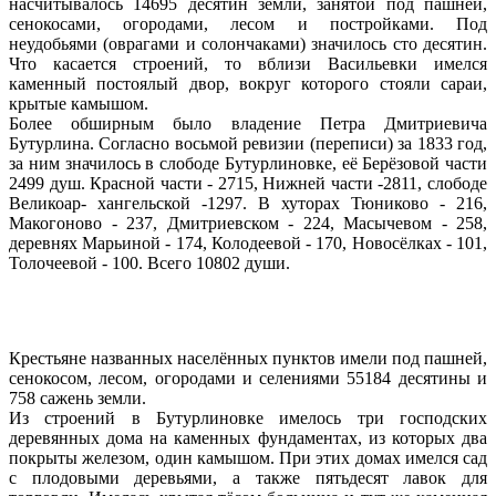
насчитывалось 14695 десятин земли, занятой под пашней,
сенокосами, огородами, лесом и постройками. Под
неудобьями (оврагами и солончаками) значилось сто десятин.
Что касается строений, то вблизи Васильевки имелся
каменный постоялый двор, вокруг которого стояли сараи,
крытые камышом.
Более обширным было владение Петра Дмитриевича
Бутурлина. Согласно восьмой ревизии (переписи) за 1833 год,
за ним значилось в слободе Бутурлиновке, её Берёзовой части
2499 душ. Красной части - 2715, Нижней части -2811, слободе
Великоар- хангельской -1297. В хуторах Тюниково - 216,
Макогоново - 237, Дмитриевском - 224, Масычевом - 258,
деревнях Марьиной - 174, Колодеевой - 170, Новосёлках - 101,
Толочеевой - 100. Всего 10802 души.
Крестьяне названных населённых пунктов имели под пашней,
сенокосом, лесом, огородами и селениями 55184 десятины и
758 сажень земли.
Из строений в Бутурлиновке имелось три господских
деревянных дома на каменных фундаментах, из которых два
покрыты железом, один камышом. При этих домах имелся сад
с плодовыми деревьями, а также пятьдесят лавок для