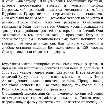
и сама императрица. Для усмирения восставших крестьян,
которые вооружились вилами и кольями, прибыл
Острогожский гусарский полк под командованием майора
Щербинина. Гусары не стали церемониться с восставшими.
Они открыли по ним огонь. Несколько человек было убито и
ранено. После такой жестокой расправы бунтовщики
вынуждены были повиноваться. Однако кровь пролилась не
зря: крестьяне добились для себя некоторых послаблений. Они
заключались в том, что нежелающие признавать Бутурлина
своим господином и повиноваться ему, могли покинуть его
вотчину, что многие и сделали. Для полного успокоения в
слободе оставили команду Брянского полка из 150 человек.
Они должны были следить за порядком.
Бутурлины имели обширные связи, были вхожи к царям, и
при желании в состоянии добиться своей цели. И добились. В
1783 году указом императрицы Екатерины II всё население
владений Бутурлиных прикреплялось к земле в пользу Петра
Александровича, сына основателя вотчины. Проще говоря,
все стали крепостными. По этому поводу так говорили на
Руси: «Вот тебе, бабушка, и Юрьев день!».
С вольницей малороссиян было покончено, но они всё равно
не смирились со своим рабским положением. Только теперь
избрали новую форму протеста - тайное бегство от помещика.