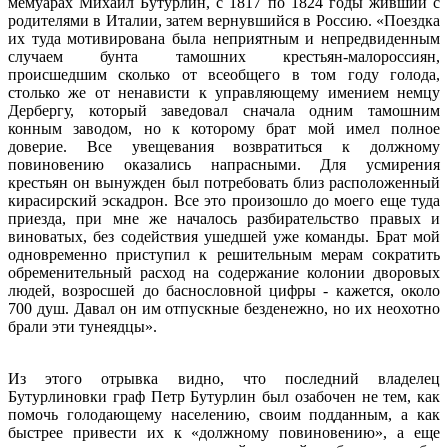
мемуарах Михаил Бутурлин, с 1817 по 1824 годы живший с
родителями в Италии, затем вернувшийся в Россию. «Поездка
их туда мотивирована была неприятным и непредвиденным
случаем бунта тамошних крестьян-малороссиян,
происшедшим сколько от всеобщего в том году голода,
столько же от ненависти к управляющему имением немцу
Дербергу, который заведовал сначала одним тамошним
конным заводом, но к которому брат мой имел полное
доверие. Все увещевания возвратиться к должному
повиновению оказались напрасными. Для усмирения
крестьян он вынужден был потребовать близ расположенный
кирасирский эскадрон. Все это произошло до моего еще туда
приезда, при мне же началось разбирательство правых и
виноватых, без содействия ушедшей уже команды. Брат мой
одновременно приступил к решительным мерам сократить
обременительный расход на содержание колонии дворовых
людей, возросшей до баснословной цифры - кажется, около
700 душ. Давал он им отпускные безденежно, но их неохотно
брали эти тунеядцы».
Из этого отрывка видно, что последний владелец
Бутурлиновки граф Петр Бутурлин был озабочен не тем, как
помочь голодающему населению, своим подданным, а как
быстрее привести их к «должному повиновению», а еще