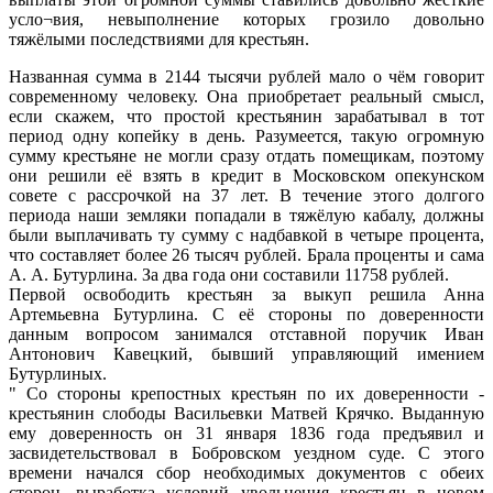
усло¬вия, невыполнение которых грозило довольно
тяжёлыми последствиями для крестьян.
Названная сумма в 2144 тысячи рублей мало о чём говорит
современному человеку. Она приобретает реальный смысл,
если скажем, что простой крестьянин зарабатывал в тот
период одну копейку в день. Разумеется, такую огромную
сумму крестьяне не могли сразу отдать помещикам, поэтому
они решили её взять в кредит в Московском опекунском
совете с рассрочкой на 37 лет. В течение этого долгого
периода наши земляки попадали в тяжёлую кабалу, должны
были выплачивать ту сумму с надбавкой в четыре процента,
что составляет более 26 тысяч рублей. Брала проценты и сама
А. А. Бутурлина. За два года они составили 11758 рублей.
Первой освободить крестьян за выкуп решила Анна
Артемьевна Бутурлина. С её стороны по доверенности
данным вопросом занимался отставной поручик Иван
Антонович Кавецкий, бывший управляющий имением
Бутурлиных.
" Со стороны крепостных крестьян по их доверенности -
крестьянин слободы Васильевки Матвей Крячко. Выданную
ему доверенность он 31 января 1836 года предъявил и
засвидетельствовал в Бобровском уездном суде. С этого
времени начался сбор необходимых документов с обеих
сторон, выработка условий увольнения крестьян в новом