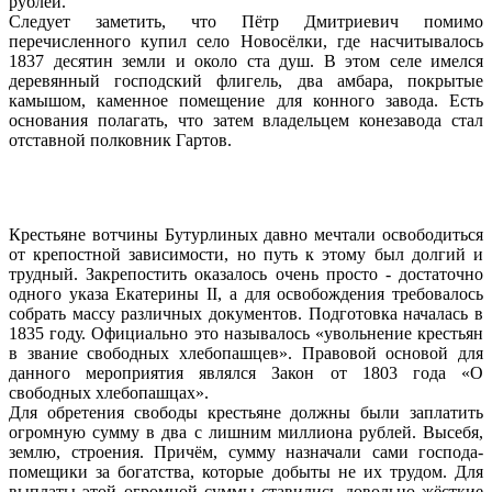
рублей.
Следует заметить, что Пётр Дмитриевич помимо
перечисленного купил село Новосёлки, где насчитывалось
1837 десятин земли и около ста душ. В этом селе имелся
деревянный господский флигель, два амбара, покрытые
камышом, каменное помещение для конного завода. Есть
основания полагать, что затем владельцем конезавода стал
отставной полковник Гартов.
Крестьяне вотчины Бутурлиных давно мечтали освободиться
от крепостной зависимости, но путь к этому был долгий и
трудный. Закрепостить оказалось очень просто - достаточно
одного указа Екатерины II, а для освобождения требовалось
собрать массу различных документов. Подготовка началась в
1835 году. Официально это называлось «увольнение крестьян
в звание свободных хлебопашцев». Правовой основой для
данного мероприятия являлся Закон от 1803 года «О
свободных хлебопашцах».
Для обретения свободы крестьяне должны были заплатить
огромную сумму в два с лишним миллиона рублей. Высебя,
землю, строения. Причём, сумму назначали сами господа-
помещики за богатства, которые добыты не их трудом. Для
выплаты этой огромной суммы ставились довольно жёсткие