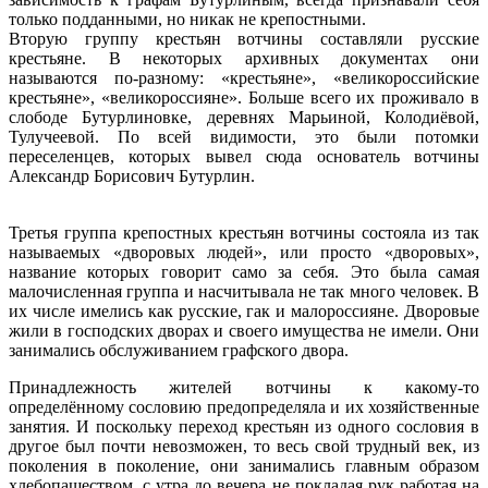
только подданными, но никак не крепостными.
Вторую группу крестьян вотчины составляли русские
крестьяне. В некоторых архивных документах они
называются по-разному: «крестьяне», «великороссийские
крестьяне», «великороссияне». Больше всего их проживало в
слободе Бутурлиновке, деревнях Марьиной, Колодиёвой,
Тулучеевой. По всей видимости, это были потомки
переселенцев, которых вывел сюда основатель вотчины
Александр Борисович Бутурлин.
Третья группа крепостных крестьян вотчины состояла из так
называемых «дворовых людей», или просто «дворовых»,
название которых говорит само за себя. Это была самая
малочисленная группа и насчитывала не так много человек. В
их числе имелись как русские, гак и малороссияне. Дворовые
жили в господских дворах и своего имущества не имели. Они
занимались обслуживанием графского двора.
Принадлежность жителей вотчины к какому-то
определённому сословию предопределяла и их хозяйственные
занятия. И поскольку переход крестьян из одного сословия в
другое был почти невозможен, то весь свой трудный век, из
поколения в поколение, они занимались главным образом
хлебопашеством, с утра до вечера не покладая рук работая на