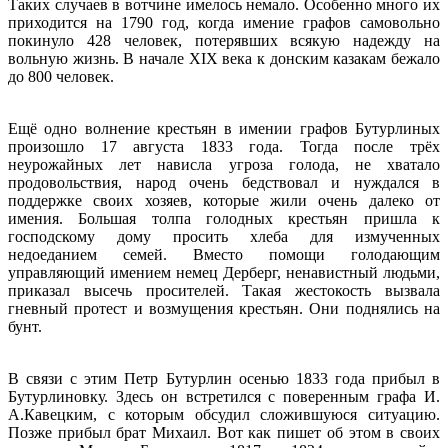
Таких случаев в вотчине имелось немало. Особенно много их
приходится на 1790 год, когда имение графов самовольно
покинуло 428 человек, потерявших всякую надежду на
вольную жизнь. В начале XIX века к донским казакам бежало
до 800 человек.
Ещё одно волнение крестьян в имении графов Бутурлиных
произошло 17 августа 1833 года. Тогда после трёх
неурожайных лет нависла угроза голода, не хватало
продовольствия, народ очень бедствовал и нуждался в
поддержке своих хозяев, которые жили очень далеко от
имения. Большая толпа голодных крестьян пришла к
господскому дому просить хлеба для измученных
недоеданием семей. Вместо помощи голодающим
управляющий имением немец Дерберг, ненавистный людьми,
приказал высечь просителей. Такая жестокость вызвала
гневный протест и возмущения крестьян. Они поднялись на
бунт.
В связи с этим Петр Бутурлин осенью 1833 года прибыл в
Бутурлиновку. Здесь он встретился с поверенным графа И.
А.Кавецким, с которым обсудил сложившуюся ситуацию.
Позже прибыл брат Михаил. Вот как пишет об этом в своих