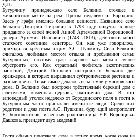
Д.П.
Бутурлину принадлежало село Белкино, стоящее в
живописном месте на реке Протва недалеко от Бородино.
Здесь у графа имелись большие ценности. Названное село
Белкино Дмитрий Петрович в 1793 году получил в виде
приданого за своей женой Анной Артемьевной Воронцовой,
дочери Артемия Ивановича (1748 -1813), действительного
статского советника, сенатора. Он, как уже говорилось,
приходился крёстным отцом А.С. Пушкину. Село Белкино
считалось любимым местом отдыха и пребывания семьи
Бутурлиных, поэтому граф старался как можно лучше
обустроить его. Как страстный любитель экзотических
растений, Дмитрий Петрович построил в Белкино две
оранжереи, в которых выращивал субтропические растения и
разные цветы. То же самое делалось и на земле у московского
дома. В Белкино был построен трёхэтажный барский дом с
флигелями, каменная церковь, охотничий дом. В этот
заповедный уголок недалеко от Бородинского поля в гости к
Бутурлиным часто приезжали именитые люди. Среди них
родители и дядя поэта А.С. Пушкина, буду¬щий митрополит
Е. Болховитинов, известная родственница Е.Р. Воронцова-
Дашкова, президент двух академий.
Гости обычно приезжали сюда в летнее время, когда сюда из