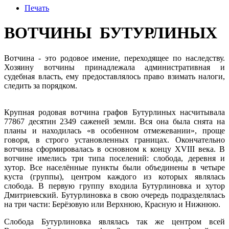
Печать
ВОТЧИНЫ БУТУРЛИНЫХ
Вотчина - это родовое имение, переходящее по наследству.
Хозяину вотчины принадлежала административная и
судебная власть, ему предоставлялось право взимать налоги,
следить за порядком.
Крупная родовая вотчина графов Бутурлиных насчитывала
77867 десятин 2349 саженей земли. Вся она была снята на
планы и находилась «в особенном отмежевании», проще
говоря, в строго установленных границах. Окончательно
вотчина сформировалась в основном к концу XVIII века. В
вотчине имелись три типа поселений: слобода, деревня и
хутор. Все населённые пункты были объединены в четыре
куста (группы), центром каждого из которых являлась
слобода. В первую группу входила Бутурлиновка и хутор
Дмитриевский. Бутурлиновка в свою очередь подразделялась
на три части: Берёзовую или Верхнюю, Красную и Нижнюю.
Слобода Бутурлиновка являлась так же центром всей