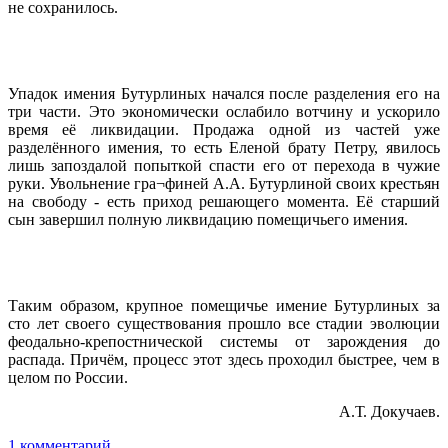
не сохранилось.
Упадок имения Бутурлиных начался после разделения его на
три части. Это экономически ослабило вотчину и ускорило
время её ликвидации. Продажа одной из частей уже
разделённого имения, то есть Еленой брату Петру, явилось
лишь запоздалой попыткой спасти его от перехода в чужие
руки. Увольнение гра¬финей А.А. Бутурлиной своих крестьян
на свободу - есть приход решающего момента. Её старший
сын завершил полную ликвидацию помещичьего имения.
Таким образом, крупное помещичье имение Бутурлиных за
сто лет своего существования прошло все стадии эволюции
феодально-крепостнической системы от зарождения до
распада. Причём, процесс этот здесь проходил быстрее, чем в
целом по России.
А.Т. Докучаев.
1 комментарий