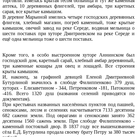
торговли. Имелась крытая тёсом больница и тут же каменная
аптека, 10 деревянных флигелей, три амбара, три каретных
сарая, все крытые камышом.
В деревне Марьиной имелись четыре господских деревянных
флигеля, хлебный магазин, погреб каменный, тоже крытые
камышом, овечий завод на реке Середе, водяная мельница о
шести поставах при хуторе Дмитриевском на реке Середе и
ещё одна мельница тоже о шести поставах.
Кроме того, в особо выстроенном хуторе Аннинском был
господский дом, каретный сарай, хлебный амбар деревянный,
три каменные кошары для овец и лошадей. Все строения
крыты камышом.
И, наконец, за графиней девицей Еленой Дмитриевной
Бутурлиной значилось в слободе Филиппенково 379 душ,
хуторах - Елизаветином - 344, Петренковом -181, Патокином
-416. Всего 1320 душ (названия селений приводятся по
документам).
При крестьянах названных населённых пунктов под пашней,
сенокосами, лесом и селениях насчитывается 7133 десятины
682 сажени земли. Под оврагами и сенокосами занято 362
десятины 1560 сажень земли. При слободе Филиппенково -
каменный постоялый двор. В 1837 году все вышеназванные
сёла Е.Д. Бутурлина продала своему брату Петру за 380 тысяч