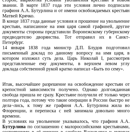
звании. В марте 1837 года эти условия лично подписали
графиня А.А. Бутурлина и от имени освобождаемых крестьян
Матвей Крячко.
В конце 1837 года данные условия и прошение на увольнение
крестьян, написанное на имя царя самой графиней, другие
документы стороны представили Воронежскому губернскому
предводителю дворянства. Тот отправил их в Санкт-
Петербург.
14 января 1838 года министр Д.П. Блудов подготовил
письменный доклад по данному вопросу на имя царя, в
котором изложил суть дела. Царь Николай I, рассмотрев
представленные ему документы, в верхнем левом углу
доклада собственной рукой кратко написал «Быть по сему».
Итак, высочайшее разрешение на освобождение крестьян от
крепостной зависимости получено. Однако долгожданная
свобода пришла не сразу. Крестьяне получили её только через
полтора года, потому что такие операции в России быстро не
дела¬лись, к тому же графиня А.А. Бутурлина жила во
Флоренции, и переписка с ней занимала довольно много
времени.
В условиях на увольнение указывалось, что графиня А.А.
Бутурлина
по соглашению с малороссийскими крестьянами,
состоявшими в её имении в слободе Васильевке и хуторах