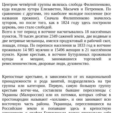
Центром четвёртой группы являлась слобода Филиппенково,
куда входили хутора Елизаветин, Масычев и Петренков. По
сравнению с другими, это наиболее молодое поселение (все
названия прежние). Сначала Филиппенково значилось
хутором, но после того, как в 1824 году здесь построили
церковь, оно стало слободой.
Всего в тот период в вотчине насчитывались 18 населённых
пунктов, 78 тысяч десятин 2349 саженей земли, две водяные и
две ветряные мельницы, имелся продуктовый и рабочий скот,
лошади, птица. По переписи населения за 1833 год в вотчине
проживало 14 985 мужчин и 15496 женщин в 21 населённом
пункте. Кроме крестьян, в вотчине Бутурлиных проживали
купцы и мещане, занимавшиеся торговлей и
ремесленничеством, дворовые люди, духовенство.
Крепостные крестьяне, в зависимости от их национальной
принадлежности и рода занятий, подразделялись на три
группы или категории. Первую, самую большую группу
крестьян вотчи¬ны, составляли бывшие переселенцы с
Украины (Малороссии) или их потомки, которых сейчас в
простонародии называют «хохлами», и они занимают всю
восточную часть района. Украинцы, переселившиеся на
Российские земли и попавшие здесь в крепостную
зависимость к графам Бутурлиным, всегда признавали себя