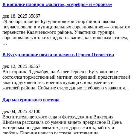
В копилке пловцов «золото», «серебро» и «бронза»
дек 18, 2025
35867
29 ноября пловцы Бутурлиновской спортивной школы
поучаствовали в муниципальных соревнованиях — открытом
первенстве Калачеевского района. Участники турнира
соревновались в таких видах плавания, как вольным стилем,
…
В Бутурлиновке почтили память Героев Отечества
дек 12, 2025
36367
Во вторник, 9 декабря, на Аллее Героев в Бутурлиновке
состоялся торжественный митинг, собравший представителей
власти, духовенства, военнослужащих, юнармейцев и
жителей района. Событие стало данью глубокого уважения…
Дар материнского взгляда
дек 04, 2025
37100
Воспитатель детского сада и фотохудожник Виктория
Шибаева рассказала об умении видеть прекрасное В День
матери мы поздравляем тех, кто дарит жизнь, заботу и
любовь. Героиня нашего рассказа, жительница